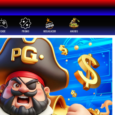
RCADE
PROMO
MEGAGACOR
ANUBIS