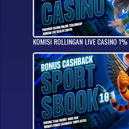
KOMISI ROLLINGAN LIVE CASINO 1%