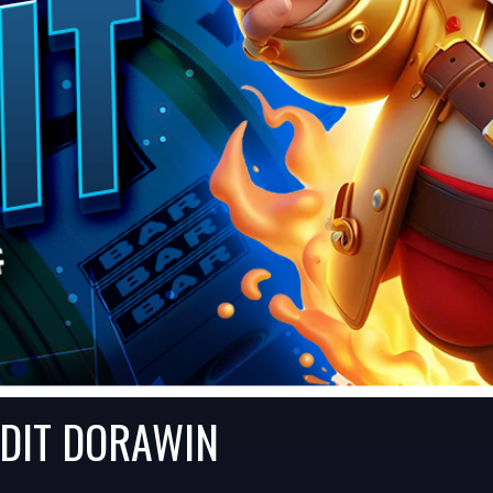
EDIT DORAWIN