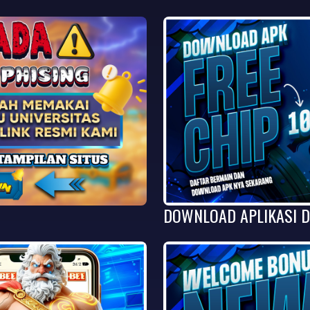
DOWNLOAD APLIKASI 