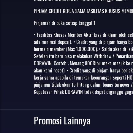
PINJAM CREDIT KERJA SAMA FASILITAS KHUSUS MEMB
Pinjaman di buka setiap tanggal 1
• Fasilitas Khusus Member Aktif bisa di klaim oleh 
ada minimal deposit. • Credit yang di pinjam hanya bo
bermain member (Max 1.000.000). • Saldo akan di isi
Setelah itu baru bisa melakukan Withdraw / Penarikan
DORAWIN. Contoh : Menang 800Ribu maka masuk ke rek
akan kami reset). • Credit yang di pinjam hanya ber
kerja sama apabila di temukan kecurangan seperti H
pinjaman tidak akan terhitung dalam bonus turnover 
Keputusan Pihak DORAWIN tidak dapat diganggu gugat
Promosi Lainnya