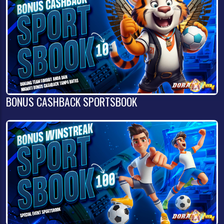
BONUS CASHBACK SPORTSBOOK