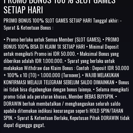
SETIAP HARI
PROMO BONUS 100% SLOT GAMES SETIAP HARI Tanggal akhir: -
Syarat & Ketentuan Bonus :
• Promo berlaku untuk Semua Member (SLOT GAMES). • PROMO
BONUS 100% BISA DI KLAIM 1X SETIAP HARI • Minimal Deposit
untuk mengikuti Promo ini IDR 50.000. • Maksimal Bonus yang
diberikan adalah IDR 1.000.000. • Syarat yang berlaku untuk
melakukan Withdraw dan Klaim Bonus : Contoh : Deposit IDR 50.000
+ 100% x 10 (TO) = 1.000.000 (Turnover). • WAJIB MELAKUKAN
KONFIRMASI MELALUI TELEGRAM SEBELUM SALDO DIMAINKAN • Bonus
ini tidak bisa digabungkan dengan bonus lainnya. • Selama mengikuti
promo tidak ada peraturan khusus, Member BEBAS BUYSPIN. •
DORAWIN berhak membatalkan / menghanguskan seluruh saldo
apabila ditemukan indikasi kecurangan seperti HOLD SPIN/TAHAN
SPIN. • Syarat & Ketentuan Berlaku, Keputusan Pihak DORAWIN tidak
dapat diganggu gugat.