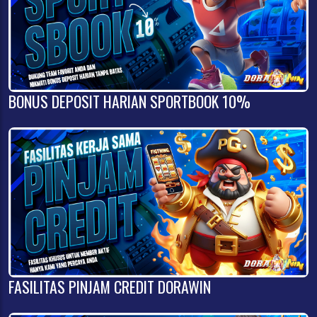
BONUS DEPOSIT HARIAN SPORTBOOK 10%
FASILITAS PINJAM CREDIT DORAWIN