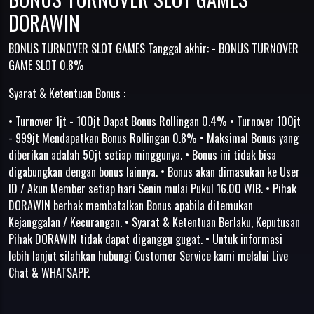
DORAWIN
BONUS TURNOVER SLOT GAMES Tanggal akhir: - BONUS TURNOVER
GAME SLOT 0.8%
Syarat & Ketentuan Bonus :
• Turnover 1jt - 100jt Dapat Bonus Rollingan 0.4% • Turnover 100jt
- 999jt Mendapatkan Bonus Rollingan 0.8% • Maksimal Bonus yang
diberikan adalah 50jt setiap minggunya. • Bonus ini tidak bisa
digabungkan dengan bonus lainnya. • Bonus akan dimasukan ke User
ID / Akun Member setiap hari Senin mulai Pukul 16.00 WIB. • Pihak
DORAWIN berhak membatalkan Bonus apabila ditemukan
Kejanggalan / Kecurangan. • Syarat & Ketentuan Berlaku, Keputusan
Pihak DORAWIN tidak dapat diganggu gugat. • Untuk informasi
lebih lanjut silahkan hubungi Customer Service kami melalui Live
Chat & WHATSAPP.