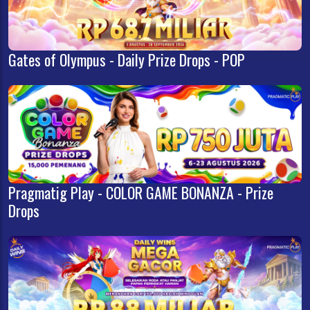
Gates of Olympus - Daily Prize Drops - POP
Pragmatig Play - COLOR GAME BONANZA - Prize
Drops