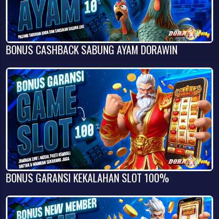
BONUS CASHBACK SABUNG AYAM DORAWIN
BONUS GARANSI KEKALAHAN SLOT 100%