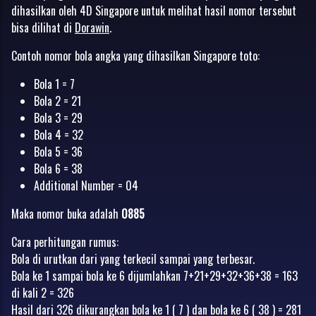
dihasilkan oleh 4D Singapore untuk melihat hasil nomor tersebut
bisa dilihat di
Dorawin
.
Contoh nomor bola angka yang dihasilkan Singapore toto:
Bola 1 = 7
Bola 2 = 21
Bola 3 = 29
Bola 4 = 32
Bola 5 = 36
Bola 6 = 38
Additional Number = 04
Maka nomor buka adalah
0885
Cara perhitungan rumus:
Bola di urutkan dari yang terkecil sampai yang terbesar.
Bola ke 1 sampai bola ke 6 dijumlahkan 7+21+29+32+36+38 = 163
di kali 2 = 326
Hasil dari 326 dikurangkan bola ke 1 ( 7 ) dan bola ke 6 ( 38 ) = 281