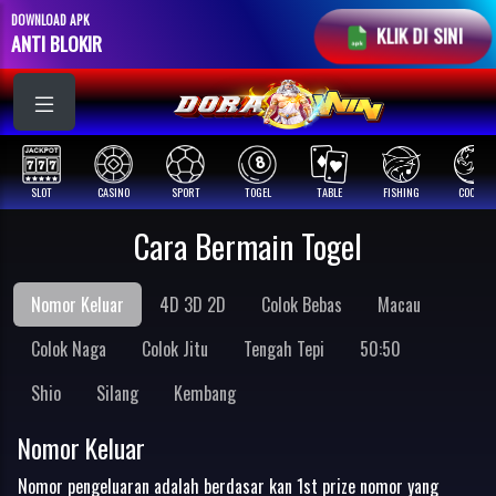
DOWNLOAD APK
KLIK DI SINI
ANTI BLOKIR
SLOT
CASINO
SPORT
TOGEL
TABLE
FISHING
COCK F.
Cara Bermain Togel
Nomor Keluar
4D 3D 2D
Colok Bebas
Macau
Colok Naga
Colok Jitu
Tengah Tepi
50:50
Shio
Silang
Kembang
Nomor Keluar
Nomor pengeluaran adalah berdasar kan 1st prize nomor yang