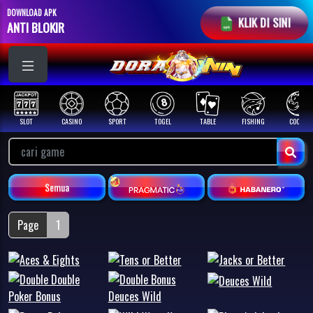
DOWNLOAD APK
KLIK DI SINI
ANTI BLOKIR
SLOT
CASINO
SPORT
TOGEL
TABLE
FISHING
COCK F.
Semua
Page
1